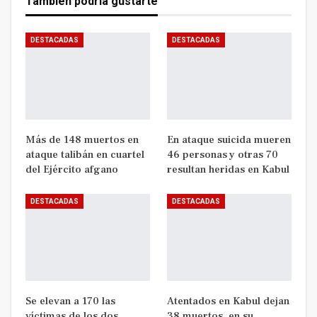
También podría gustarte
DESTACADAS
DESTACADAS
Más de 148 muertos en
En ataque suicida mueren
ataque talibán en cuartel
46 personas y otras 70
del Ejército afgano
resultan heridas en Kabul
DESTACADAS
DESTACADAS
Se elevan a 170 las
Atentados en Kabul dejan
víctimas de los dos
38 muertos, en su