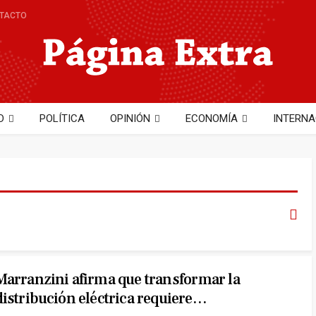
TACTO
D
POLÍTICA
OPINIÓN
ECONOMÍA
INTERNA
NTO
TECNOLOGÍA
Hector Cobo
Marranzini afirma que transformar la
distribución eléctrica requiere…