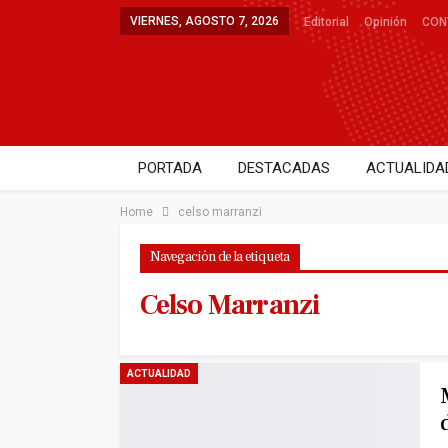
VIERNES, AGOSTO 7, 2026
Editorial
Opinión
CON
PORTADA
DESTACADAS
ACTUALIDA
DEPORTES
SALUD
ENTRETENIMIE
Home
celso marranzi
Navegación de la etiqueta
Celso Marranzi
ACTUALIDAD