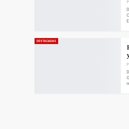
P
D
C
E
DESTACADAS
P
D
G
m