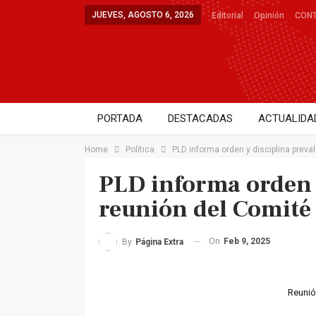
JUEVES, AGOSTO 6, 2026
Editorial
Opinión
CON
PORTADA
DESTACADAS
ACTUALIDA
DEPORTES
SALUD
ENTRETENIMIE
Home
Política
PLD informa orden y disciplina preva
PLD informa orden 
reunión del Comité
On
Feb 9, 2025
By
Página Extra
Reunió