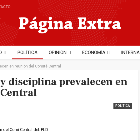
TACTO
D
POLÍTICA
OPINIÓN
ECONOMÍA
INTERNA
NTO
TECNOLOGÍA
Hector Cobo
lecen en reunión del Comité Central
y disciplina prevalecen en
 Central
POLÍTICA
n del Comí Central del. PLD