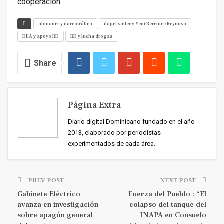
cooperación.
abinader y narcotráfico
dajiel salter y Yeni Berenice Reynoso
DEA y apoyo RD
RD y lucha drogas
Share
Página Extra
Diario digital Dominicano fundado en el año
2013, elaborado por periodistas
experimentados de cada área.
PREV POST
NEXT POST
Gabinete Eléctrico
Fuerza del Pueblo : “El
avanza en investigación
colapso del tanque del
sobre apagón general
INAPA en Consuelo