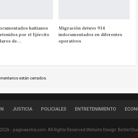
documentados haitianos
Migración detuvo 914
etenidos por el Ejército
indocumentados en diferentes
lares de…
operativos
mentarios están cerrados.
ÓN
JUSTICIA
POLICIALES
ENTRETENIMIENTO
ECON
2026 - paginaextra.com. All Rights Reserved.
Website Design:
BetterStu