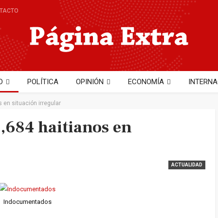
TACTO
D
POLÍTICA
OPINIÓN
ECONOMÍA
INTERNA
NTO
TECNOLOGÍA
Hector Cobo
 en situación irregular
,684 haitianos en
ACTUALIDAD
Indocumentados