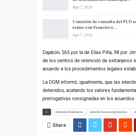
Ago 7, 2026
Comisión de consulta del PLD s
reúne con Francisco…
Ago 7, 2026
Dajabón, 565 por la de Elías Piña, 98 por J
de los centros de retención de extranjeros ir
acuerdo a los procedimientos legales estab
La DGM informó, igualmente, que las interdi
detenidos, acatando los valores fundamental
prerrogativas consignadas en los acuerdos i
detenidos haitianos
interdicciones migratorias
m
Share