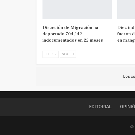
Dirección de Migración ha
Diez in
deportado 704,142
fueron d
indocumentados en 22 meses
en mang
PREV
NEXT
Los co
EDITORIAL
OPINI
© 