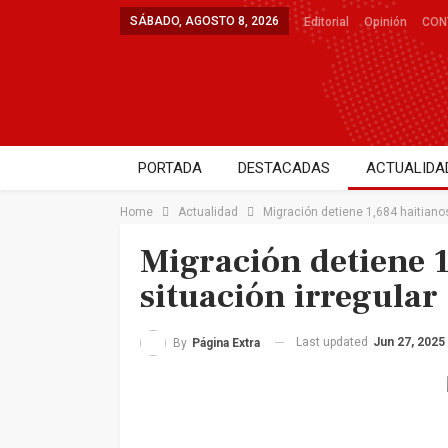
SÁBADO, AGOSTO 8, 2026
Editorial
Opinión
CON
PORTADA
DESTACADAS
ACTUALIDA
DEPORTES
SALUD
ENTRETENIMIE
Home
Actualidad
Migración detiene 1,684 haitianos
Migración detiene 1
situación irregular
Last updated
Jun 27, 2025
By
Página Extra