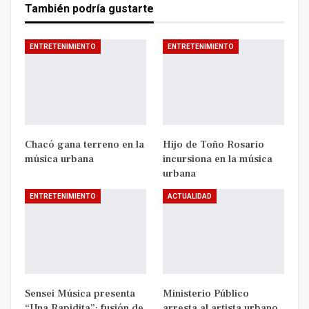
También podría gustarte
ENTRETENIMIENTO
ENTRETENIMIENTO
Chacó gana terreno en la
Hijo de Toño Rosario
música urbana
incursiona en la música
urbana
ENTRETENIMIENTO
ACTUALIDAD
Sensei Música presenta
Ministerio Público
“Una Rapidita”: fusión de
arresta al artista urbano