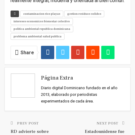
realmente integral, moderna y orientada al bien común.
contaminacion rios playas
gestion residuos solidos
intereses economicos bienestar colectivo
politica ambiental republica dominicana
problema ambiental salud publica
Share
Página Extra
Diario digital Dominicano fundado en el año
2013, elaborado por periodistas
experimentados de cada área.
PREV POST
NEXT POST
RD advierte sobre
Estadounidense fue