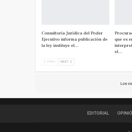
Consultoría Jurídica del Poder
Procura
Ejecutivo informa publicación de
que es e
la ley instituye el…
interpre
el…
PREV
NEXT
Los co
EDITORIAL
OPINI