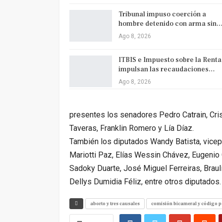
Tribunal impuso coerción a
hombre detenido con arma sin
Ago 8, 2026
ITBIS e Impuesto sobre la Renta
impulsan las recaudaciones…
Ago 8, 2026
presentes los senadores Pedro Catrain, Crist
Taveras, Franklin Romero y Lía Díaz.
También los diputados Wandy Batista, vicep
Mariotti Paz, Elías Wessin Chávez, Eugenio
Sadoky Duarte, José Miguel Ferreiras, Braul
Dellys Dumidia Féliz, entre otros diputados.
aborto y tres causales
comisión bicameral y código p