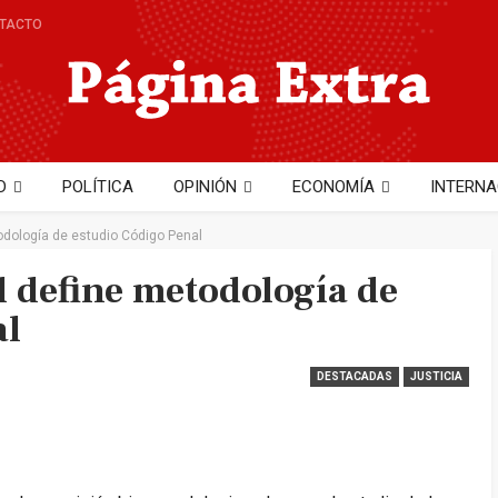
TACTO
D
POLÍTICA
OPINIÓN
ECONOMÍA
INTERNA
NTO
TECNOLOGÍA
Hector Cobo
dología de estudio Código Penal
 define metodología de
al
DESTACADAS
JUSTICIA