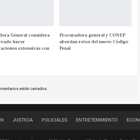
dora General considera
Procuradora general y CONEP
rrado hacer
abordan retos del nuevo Código
taciones extensivas con
Penal
mentarios están cerrados.
ÓN
JUSTICIA
POLICIALES
ENTRETENIMIENTO
ECON