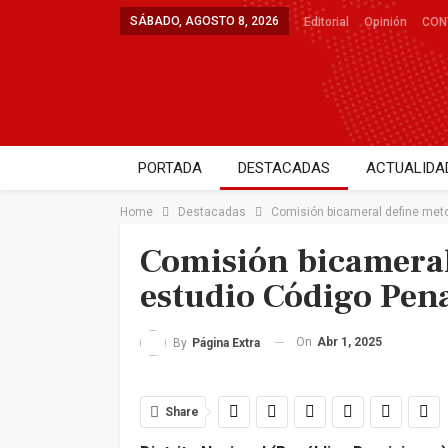
SÁBADO, AGOSTO 8, 2026
Editorial
Opinión
CON
PORTADA
DESTACADAS
ACTUALIDA
DEPORTES
SALUD
ENTRETENIMIE
Home
Destacadas
Comisión bicameral define meto
Comisión bicameral
estudio Código Pen
On
Abr 1, 2025
By
Página Extra
Share