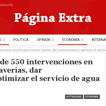
ONTACTO
D
POLÍTICA
OPINIÓN
ECONOMÍA
INTERNA
NTO
TECNOLOGÍA
Hector Cobo
nciones en junio para resolver averías, dar mantenimiento y optimizar el servici
de 550 intervenciones en
averías, dar
imizar el servicio de agua
ACTUALIDAD
ECONOMÍA