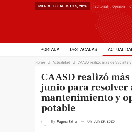
MIÉRCOLES, AGOSTO 5, 2026
Editorial
Opinión
C
PORTADA
DESTACADAS
ACTUALIDA
DEPORTES
SALUD
ENTRETENIMIE
Home
Actualidad
CAASD realizó más de 550 interve
CAASD realizó más 
junio para resolver 
mantenimiento y opt
potable
On
Jun 29, 2025
By
Página Extra