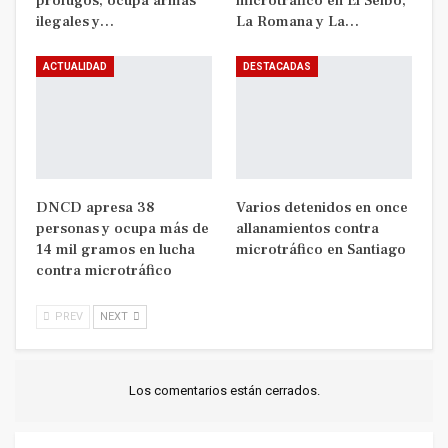
prófugos, ocupa armas
microtráfico en El Seibo,
ilegales y…
La Romana y La…
ACTUALIDAD
DESTACADAS
DNCD apresa 38
Varios detenidos en once
personas y ocupa más de
allanamientos contra
14 mil gramos en lucha
microtráfico en Santiago
contra microtráfico
PREV
NEXT
Los comentarios están cerrados.