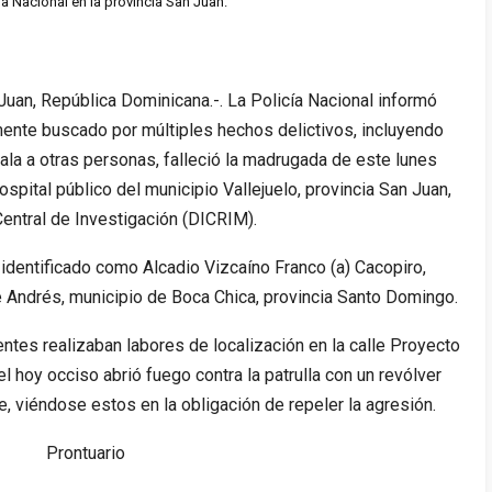
ía Nacional en la provincia San Juan.
n, República Dominicana.-. La Policía Nacional informó
mente buscado por múltiples hechos delictivos, incluyendo
la a otras personas, falleció la madrugada de este lunes
spital público del municipio Vallejuelo, provincia San Juan,
 Central de Investigación (DICRIM).
 identificado como Alcadio Vizcaíno Franco (a) Cacopiro,
e Andrés, municipio de Boca Chica, provincia Santo Domingo.
entes realizaban labores de localización en la calle Proyecto
l hoy occiso abrió fuego contra la patrulla con un revólver
, viéndose estos en la obligación de repeler la agresión.
Prontuario