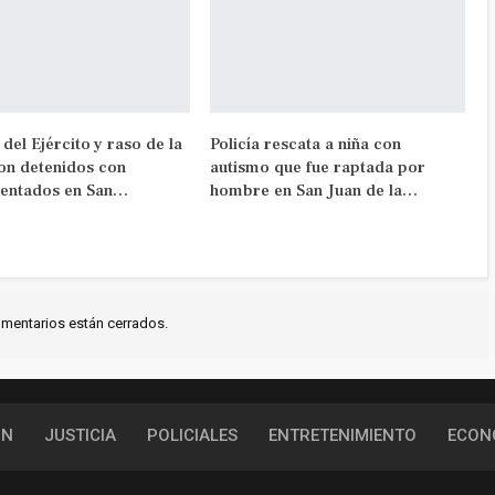
 del Ejército y raso de la
Policía rescata a niña con
son detenidos con
autismo que fue raptada por
entados en San…
hombre en San Juan de la…
mentarios están cerrados.
ÓN
JUSTICIA
POLICIALES
ENTRETENIMIENTO
ECON