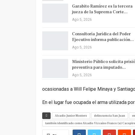
Garabito Ramírez es la tercera
jueza de la Suprema Corte…
Ago 5, 2026
Consultoría Jurídica del Poder
Ejecutivo informa publicación…
Ago 5, 2026
Ministerio Público solicita prisi
preventiva para imputado…
Ago 5, 2026
ocasionadas a Will Felipe Minaya y Santiago
En el lugar fue ocupada el arma utilizada por
Alcadio Junior Montero
delincuencia San Juan
en
también identificado como Alcadio Vizcaíno Franco (a) Cacopir