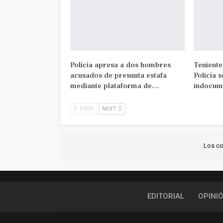
Policía apresa a dos hombres
Teniente
acusados de presunta estafa
Policía 
mediante plataforma de…
indocum
PREV
NEXT
Los co
EDITORIAL
OPINI