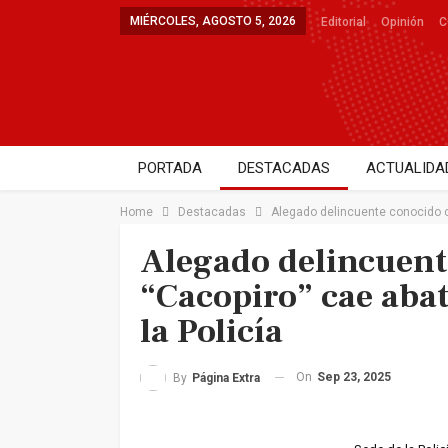
MIÉRCOLES, AGOSTO 5, 2026
Editorial
Opinión
C
PORTADA
DESTACADAS
ACTUALIDA
DEPORTES
SALUD
ENTRETENIMIE
Home
Destacadas
Alegado delincuente conocido c
Alegado delincuen
“Cacopiro” cae aba
la Policía
On
Sep 23, 2025
By
Página Extra