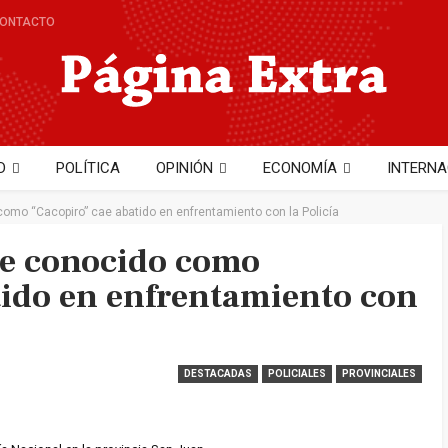
ONTACTO
D
POLÍTICA
OPINIÓN
ECONOMÍA
INTERNA
NTO
TECNOLOGÍA
Hector Cobo
omo “Cacopiro” cae abatido en enfrentamiento con la Policía
te conocido como
tido en enfrentamiento con
DESTACADAS
POLICIALES
PROVINCIALES