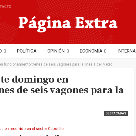
TACTO
D
POLÍTICA
OPINIÓN
ECONOMÍA
INTERNA
NTO
TECNOLOGÍA
Hector Cobo
n funcionamiento trenes de seis vagones para la línea 1 del Metro
ste domingo en
es de seis vagones para la
DESTACADAS