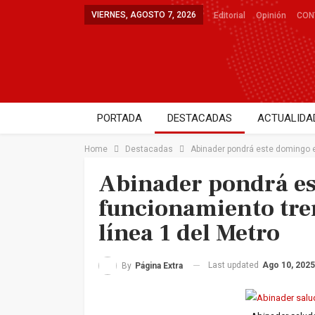
VIERNES, AGOSTO 7, 2026
Editorial
Opinión
CON
PORTADA
DESTACADAS
ACTUALIDA
DEPORTES
SALUD
ENTRETENIMIE
Home
Destacadas
Abinader pondrá este domingo e
Abinader pondrá e
funcionamiento tren
línea 1 del Metro
Last updated
Ago 10, 2025
By
Página Extra