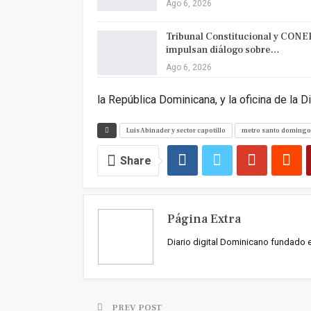
Ago 6, 2026
Tribunal Constitucional y CONE
impulsan diálogo sobre…
Ago 6, 2026
la República Dominicana, y la oficina de la 
Luis Abinader y sector capotillo
metro santo domingo
Share
Página Extra
Diario digital Dominicano fundado 
PREV POST