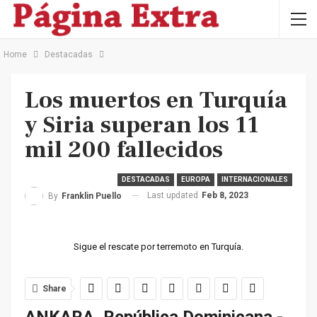
Home
Destacadas
Los muertos en Turquía
y Siria superan los 11
mil 200 fallecidos
DESTACADAS
EUROPA
INTERNACIONALES
Last updated
Feb 8, 2023
By
Franklin Puello
Sigue el rescate por terremoto en Turquía.
Share
ANKARA, República Dominicana.-