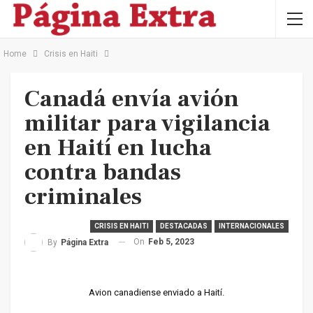
Home
Crisis en Haiti
Canadá envía avión
militar para vigilancia
en Haití en lucha
contra bandas
criminales
CRISIS EN HAITI
DESTACADAS
INTERNACIONALES
On
Feb 5, 2023
By
Página Extra
Avion canadiense enviado a Haití.