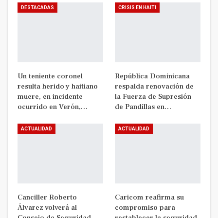
DESTACADAS
CRISIS EN HAITI
Un teniente coronel
República Dominicana
resulta herido y haitiano
respalda renovación de
muere, en incidente
la Fuerza de Supresión
ocurrido en Verón,…
de Pandillas en…
ACTUALIDAD
ACTUALIDAD
Canciller Roberto
Caricom reafirma su
Álvarez volverá al
compromiso para
Consejo de Seguridad
restablecer la seguridad